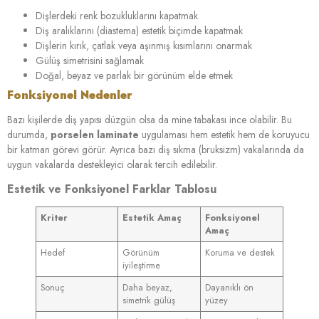
Dişlerdeki renk bozukluklarını kapatmak
Diş aralıklarını (diastema) estetik biçimde kapatmak
Dişlerin kırık, çatlak veya aşınmış kısımlarını onarmak
Gülüş simetrisini sağlamak
Doğal, beyaz ve parlak bir görünüm elde etmek
Fonksiyonel Nedenler
Bazı kişilerde diş yapısı düzgün olsa da mine tabakası ince olabilir. Bu
durumda,
porselen laminate
uygulaması hem estetik hem de koruyucu
bir katman görevi görür. Ayrıca bazı diş sıkma (bruksizm) vakalarında da
uygun vakalarda destekleyici olarak tercih edilebilir.
Estetik ve Fonksiyonel Farklar Tablosu
Kriter
Estetik Amaç
Fonksiyonel
Amaç
Hedef
Görünüm
Koruma ve destek
iyileştirme
Sonuç
Daha beyaz,
Dayanıklı ön
simetrik gülüş
yüzey