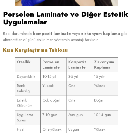
Porselen Laminate ve Diğer Estetik
Uygulamalar
Bazı durumlarda
kompozit laminate
veya
zirkonyum kaplama
gibi
alternatifler düşünülebilir. Her yöntemin avantajı farklıdır.
Kısa Karşılaştırma Tablosu
Özellik
Porselen
Kompozit
Zirkonyum
Laminate
Laminate
Kaplama
Dayanıklılık
10-15 yıl
3-5 yıl
15 yıl+
Renk
Yüksek
Orta
Yüksek
Kalıcılığı
Estetik
Çok doğal
Orta
Doğal
Görünüm
Uygulama
7-10 gün
Aynı gün
10-14 gün
Süresi
Fiyat
Orta-yüksek
Uygun
Yüksek