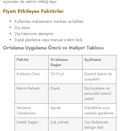
açısından da yatırım niteliği taşır.
Fiyatı Etkileyen Faktörler
Kullanılan malzemenin markası ve kalitesi
Diş sayısı
Diş hekiminin deneyimi
Dijital planlama veya manuel üretim farkı
Ortalama Uygulama Ömrü ve Maliyet Tablosu
Faktör
Ortalama
Açıklama
Değer
Kullanım Ömrü
10-15 yıl
Düzenli bakım ile
uzayabilir
Bakım Maliyeti
Düşük
Diş fırçalama ve
periyodik kontrol
yeterli
Yenileme
Seyrek
Genellikle uzun
Gereksinimi
vadede gerekmez
Estetik Değeri
Çok yüksek
Yüz ifadesinde
belirgin fark