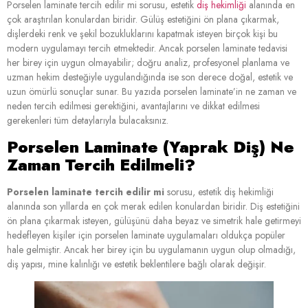
Porselen laminate tercih edilir mi sorusu, estetik
diş hekimliği
alanında en
çok araştırılan konulardan biridir. Gülüş estetiğini ön plana çıkarmak,
dişlerdeki renk ve şekil bozukluklarını kapatmak isteyen birçok kişi bu
modern uygulamayı tercih etmektedir. Ancak porselen laminate tedavisi
her birey için uygun olmayabilir; doğru analiz, profesyonel planlama ve
uzman hekim desteğiyle uygulandığında ise son derece doğal, estetik ve
uzun ömürlü sonuçlar sunar. Bu yazıda porselen laminate’in ne zaman ve
neden tercih edilmesi gerektiğini, avantajlarını ve dikkat edilmesi
gerekenleri tüm detaylarıyla bulacaksınız.
Porselen Laminate (Yaprak Diş) Ne
Zaman Tercih Edilmeli?
Porselen laminate tercih edilir mi
sorusu, estetik diş hekimliği
alanında son yıllarda en çok merak edilen konulardan biridir. Diş estetiğini
ön plana çıkarmak isteyen, gülüşünü daha beyaz ve simetrik hale getirmeyi
hedefleyen kişiler için porselen laminate uygulamaları oldukça popüler
hale gelmiştir. Ancak her birey için bu uygulamanın uygun olup olmadığı,
diş yapısı, mine kalınlığı ve estetik beklentilere bağlı olarak değişir.