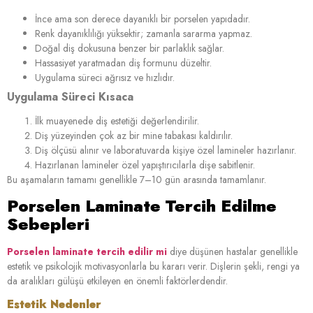
İnce ama son derece dayanıklı bir porselen yapıdadır.
Renk dayanıklılığı yüksektir; zamanla sararma yapmaz.
Doğal diş dokusuna benzer bir parlaklık sağlar.
Hassasiyet yaratmadan diş formunu düzeltir.
Uygulama süreci ağrısız ve hızlıdır.
Uygulama Süreci Kısaca
İlk muayenede diş estetiği değerlendirilir.
Diş yüzeyinden çok az bir mine tabakası kaldırılır.
Diş ölçüsü alınır ve laboratuvarda kişiye özel lamineler hazırlanır.
Hazırlanan lamineler özel yapıştırıcılarla dişe sabitlenir.
Bu aşamaların tamamı genellikle 7–10 gün arasında tamamlanır.
Porselen Laminate Tercih Edilme
Sebepleri
Porselen laminate tercih edilir mi
diye düşünen hastalar genellikle
estetik ve psikolojik motivasyonlarla bu kararı verir. Dişlerin şekli, rengi ya
da aralıkları gülüşü etkileyen en önemli faktörlerdendir.
Estetik Nedenler