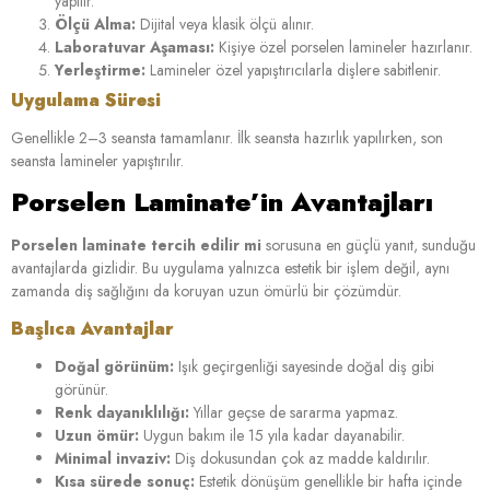
yapılır.
Ölçü Alma:
Dijital veya klasik ölçü alınır.
Laboratuvar Aşaması:
Kişiye özel porselen lamineler hazırlanır.
Yerleştirme:
Lamineler özel yapıştırıcılarla dişlere sabitlenir.
Uygulama Süresi
Genellikle 2–3 seansta tamamlanır. İlk seansta hazırlık yapılırken, son
seansta lamineler yapıştırılır.
Porselen Laminate’in Avantajları
Porselen laminate tercih edilir mi
sorusuna en güçlü yanıt, sunduğu
avantajlarda gizlidir. Bu uygulama yalnızca estetik bir işlem değil, aynı
zamanda diş sağlığını da koruyan uzun ömürlü bir çözümdür.
Başlıca Avantajlar
Doğal görünüm:
Işık geçirgenliği sayesinde doğal diş gibi
görünür.
Renk dayanıklılığı:
Yıllar geçse de sararma yapmaz.
Uzun ömür:
Uygun bakım ile 15 yıla kadar dayanabilir.
Minimal invaziv:
Diş dokusundan çok az madde kaldırılır.
Kısa sürede sonuç:
Estetik dönüşüm genellikle bir hafta içinde