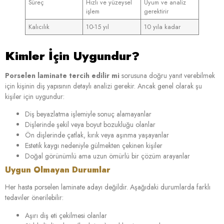
Süreç
Hızlı ve yüzeysel
Uyum ve analiz
işlem
gerektirir
Kalıcılık
10-15 yıl
10 yıla kadar
Kimler İçin Uygundur?
Porselen laminate tercih edilir mi
sorusuna doğru yanıt verebilmek
için kişinin diş yapısının detaylı analizi gerekir. Ancak genel olarak şu
kişiler için uygundur:
Diş beyazlatma işlemiyle sonuç alamayanlar
Dişlerinde şekil veya boyut bozukluğu olanlar
Ön dişlerinde çatlak, kırık veya aşınma yaşayanlar
Estetik kaygı nedeniyle gülmekten çekinen kişiler
Doğal görünümlü ama uzun ömürlü bir çözüm arayanlar
Uygun Olmayan Durumlar
Her hasta porselen laminate adayı değildir. Aşağıdaki durumlarda farklı
tedaviler önerilebilir:
Aşırı diş eti çekilmesi olanlar