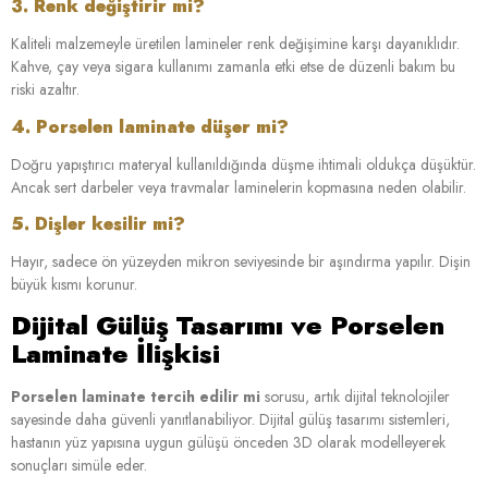
3. Renk değiştirir mi?
Kaliteli malzemeyle üretilen lamineler renk değişimine karşı dayanıklıdır.
Kahve, çay veya sigara kullanımı zamanla etki etse de düzenli bakım bu
riski azaltır.
4. Porselen laminate düşer mi?
Doğru yapıştırıcı materyal kullanıldığında düşme ihtimali oldukça düşüktür.
Ancak sert darbeler veya travmalar laminelerin kopmasına neden olabilir.
5. Dişler kesilir mi?
Hayır, sadece ön yüzeyden mikron seviyesinde bir aşındırma yapılır. Dişin
büyük kısmı korunur.
Dijital Gülüş Tasarımı ve Porselen
Laminate İlişkisi
Porselen laminate tercih edilir mi
sorusu, artık dijital teknolojiler
sayesinde daha güvenli yanıtlanabiliyor. Dijital gülüş tasarımı sistemleri,
hastanın yüz yapısına uygun gülüşü önceden 3D olarak modelleyerek
sonuçları simüle eder.