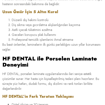
hastanın sonrasındaki bakımına da bağlıdır.
Uzun Ömür İçin 5 Altın Kural
Düzenli diş hekimi kontrolü
Diş sıkma veya gıcırdatma alışkanlığından kaçınma
Asitli içecek tüketimini azaltma
Geceleri koruyucu plak kullanımı
Profesyonel temizlik işlemlerini ihmal etmeme
Bu basit önlemler, laminelerin ilk günkü parlaklığını uzun yıllar korumasını
sağlar.
HF DENTAL ile Porselen Laminate
Deneyimi
HF DENTAL, porselen laminate uygulamalarında ileri seviye estetik
çözümler sunar. Her hasta için kişiselleştirilmiş tedavi planı hazırlanır. Bu
süreçte yüz hatları, dudak formu, diş dizilimi ve renk tonları birlikte
değerlendirilir.
HF DENTAL’in Fark Yaratan Yaklaşımı
Dijital ölçüm ve 3D tasarım