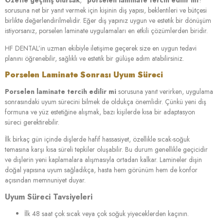
Özetle geçmiş olursak
, “
porselen laminate tercih edilir mi
?”
sorusuna net bir yanıt vermek için kişinin diş yapısı, beklentileri ve bütçesi
birlikte değerlendirilmelidir. Eğer diş yapınız uygun ve estetik bir dönüşüm
istiyorsanız, porselen laminate uygulamaları en etkili çözümlerden biridir.
HF DENTAL’in uzman ekibiyle iletişime geçerek size en uygun tedavi
planını öğrenebilir, sağlıklı ve estetik bir gülüşe adım atabilirsiniz.
Porselen Laminate Sonrası Uyum Süreci
Porselen laminate tercih edilir mi
sorusuna yanıt verirken, uygulama
sonrasındaki uyum sürecini bilmek de oldukça önemlidir. Çünkü yeni diş
formuna ve yüz estetiğine alışmak, bazı kişilerde kısa bir adaptasyon
süreci gerektirebilir.
İlk birkaç gün içinde dişlerde hafif hassasiyet, özellikle sıcak-soğuk
temasına karşı kısa süreli tepkiler oluşabilir. Bu durum genellikle geçicidir
ve dişlerin yeni kaplamalara alışmasıyla ortadan kalkar. Lamineler dişin
doğal yapısına uyum sağladıkça, hasta hem görünüm hem de konfor
açısından memnuniyet duyar.
Uyum Süreci Tavsiyeleri
İlk 48 saat çok sıcak veya çok soğuk yiyeceklerden kaçının.